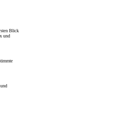
sten Blick
ex und
stimmte
 und