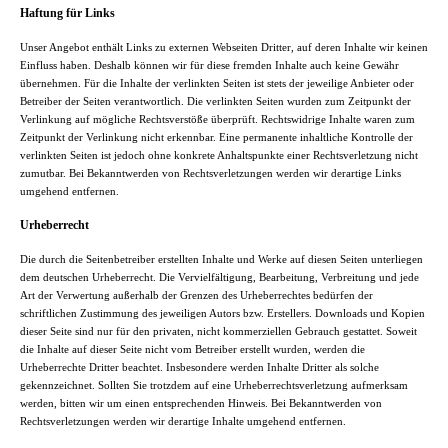
Haftung für Links
Unser Angebot enthält Links zu externen Webseiten Dritter, auf deren Inhalte wir keinen
Einfluss haben. Deshalb können wir für diese fremden Inhalte auch keine Gewähr
übernehmen. Für die Inhalte der verlinkten Seiten ist stets der jeweilige Anbieter oder
Betreiber der Seiten verantwortlich. Die verlinkten Seiten wurden zum Zeitpunkt der
Verlinkung auf mögliche Rechtsverstöße überprüft. Rechtswidrige Inhalte waren zum
Zeitpunkt der Verlinkung nicht erkennbar. Eine permanente inhaltliche Kontrolle der
verlinkten Seiten ist jedoch ohne konkrete Anhaltspunkte einer Rechtsverletzung nicht
zumutbar. Bei Bekanntwerden von Rechtsverletzungen werden wir derartige Links
umgehend entfernen.
Urheberrecht
Die durch die Seitenbetreiber erstellten Inhalte und Werke auf diesen Seiten unterliegen
dem deutschen Urheberrecht. Die Vervielfältigung, Bearbeitung, Verbreitung und jede
Art der Verwertung außerhalb der Grenzen des Urheberrechtes bedürfen der
schriftlichen Zustimmung des jeweiligen Autors bzw. Erstellers. Downloads und Kopien
dieser Seite sind nur für den privaten, nicht kommerziellen Gebrauch gestattet. Soweit
die Inhalte auf dieser Seite nicht vom Betreiber erstellt wurden, werden die
Urheberrechte Dritter beachtet. Insbesondere werden Inhalte Dritter als solche
gekennzeichnet. Sollten Sie trotzdem auf eine Urheberrechtsverletzung aufmerksam
werden, bitten wir um einen entsprechenden Hinweis. Bei Bekanntwerden von
Rechtsverletzungen werden wir derartige Inhalte umgehend entfernen.