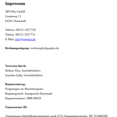
Impressum
QPS Plus GmbH
Liesjeweg 12
64291 Darmstadt
Telefon: 06151-3527750
Telefax: 06151-3527751
E-Mail:
info@qpsplus.de
Rechnungseingang:
rechnung[at]qpsplus.de
Vertreten durch:
Helmut Fleu, Geschäftsführer
Joachim Gally, Geschäftsführer
Registereintrag:
Eingetragen im Handelsregister.
Registergericht: Amtsgericht Darmstadt
Registernummer: HRB 98628
Umsatzsteuer-ID:
Umsatzsteuer-Identifikationsnummer nach §27a Umsatzsteuergesetz: DE 322068268