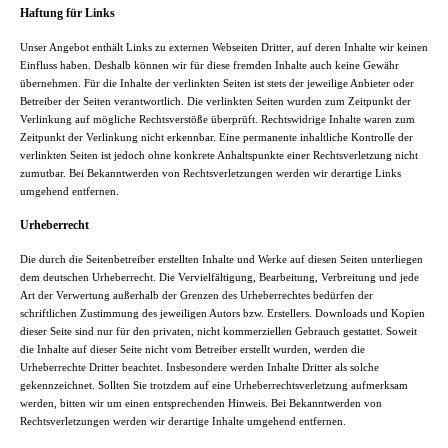
Haftung für Links
Unser Angebot enthält Links zu externen Webseiten Dritter, auf deren Inhalte wir keinen
Einfluss haben. Deshalb können wir für diese fremden Inhalte auch keine Gewähr
übernehmen. Für die Inhalte der verlinkten Seiten ist stets der jeweilige Anbieter oder
Betreiber der Seiten verantwortlich. Die verlinkten Seiten wurden zum Zeitpunkt der
Verlinkung auf mögliche Rechtsverstöße überprüft. Rechtswidrige Inhalte waren zum
Zeitpunkt der Verlinkung nicht erkennbar. Eine permanente inhaltliche Kontrolle der
verlinkten Seiten ist jedoch ohne konkrete Anhaltspunkte einer Rechtsverletzung nicht
zumutbar. Bei Bekanntwerden von Rechtsverletzungen werden wir derartige Links
umgehend entfernen.
Urheberrecht
Die durch die Seitenbetreiber erstellten Inhalte und Werke auf diesen Seiten unterliegen
dem deutschen Urheberrecht. Die Vervielfältigung, Bearbeitung, Verbreitung und jede
Art der Verwertung außerhalb der Grenzen des Urheberrechtes bedürfen der
schriftlichen Zustimmung des jeweiligen Autors bzw. Erstellers. Downloads und Kopien
dieser Seite sind nur für den privaten, nicht kommerziellen Gebrauch gestattet. Soweit
die Inhalte auf dieser Seite nicht vom Betreiber erstellt wurden, werden die
Urheberrechte Dritter beachtet. Insbesondere werden Inhalte Dritter als solche
gekennzeichnet. Sollten Sie trotzdem auf eine Urheberrechtsverletzung aufmerksam
werden, bitten wir um einen entsprechenden Hinweis. Bei Bekanntwerden von
Rechtsverletzungen werden wir derartige Inhalte umgehend entfernen.