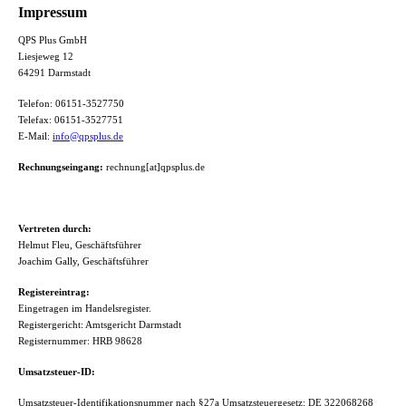
Impressum
QPS Plus GmbH
Liesjeweg 12
64291 Darmstadt
Telefon: 06151-3527750
Telefax: 06151-3527751
E-Mail:
info@qpsplus.de
Rechnungseingang:
rechnung[at]qpsplus.de
Vertreten durch:
Helmut Fleu, Geschäftsführer
Joachim Gally, Geschäftsführer
Registereintrag:
Eingetragen im Handelsregister.
Registergericht: Amtsgericht Darmstadt
Registernummer: HRB 98628
Umsatzsteuer-ID:
Umsatzsteuer-Identifikationsnummer nach §27a Umsatzsteuergesetz: DE 322068268